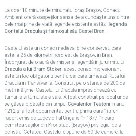
La doar 10 minute de minunatul oraș Brașov, Conacul
Ambient oferă oaspeților șansa de a cunoaște una dintre
cele mai pline de viață legende existente astăzi,
legenda
Contelui Dracula și faimosul său Castel Bran
.
Castelul este un conac medieval bine conservat, care
este la 25 de kilometri nord-est de Brașov, in Bran.
Înconjurat de o aură de mister și legendă în jurul mitului
Dracula a lui Bram Stoker
, acest conac impresionant
este un loc obligatoriu pentru cei care urmează Ruta lui
Dracula in Transilvania. Construit pe o stanca de 200 de
metri înălțime, Castelul lui Dracula impresionează cu
turnurile si turnulețele sale. A fost construit pe locul unde
se găsea o cetate din timpul
Cavalerilor Teutoni
in anul
1212 și a fost documentat pentru prima oara într-un
raport emis de Ludovic I al Ungariei în 1377, în care
permitea sașilor din Kronstadt (Brașov) privilegiul de a
construi Cetatea. Castelul dispune de 60 de camere, la