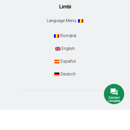
Limbi
Language Menu:
Română
English
Español
Deutsch
Contact
receptie
Conacul Ambient. Designed with special care by
Euro-Tour SRL
. All Rights Reserved.