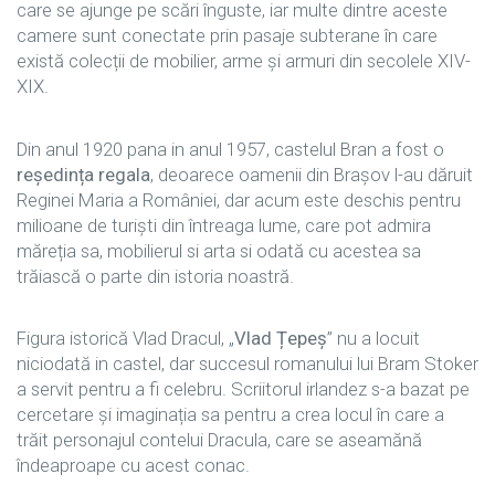
care se ajunge pe scări înguste, iar multe dintre aceste
camere sunt conectate prin pasaje subterane în care
există colecții de mobilier, arme și armuri din secolele XIV-
XIX.
Din anul 1920 pana in anul 1957, castelul Bran a fost o
reședința regala
, deoarece oamenii din Brașov l-au dăruit
Reginei Maria a României, dar acum este deschis pentru
milioane de turiști din întreaga lume, care pot admira
măreția sa, mobilierul si arta si odată cu acestea sa
trăiască o parte din istoria noastră.
Figura istorică Vlad Dracul, „
Vlad Țepeș
” nu a locuit
niciodată in castel, dar succesul romanului lui Bram Stoker
a servit pentru a fi celebru. Scriitorul irlandez s-a bazat pe
cercetare și imaginația sa pentru a crea locul în care a
trăit personajul contelui Dracula, care se aseamănă
îndeaproape cu acest conac.