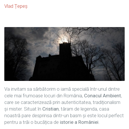
Vlad Țepeș
Va invitam sa sărbătorim o iarnă specială într-unul dintre
cele mai frumoase locuri din România,
Conacul Ambient
,
care se caracterizează prin autenticitatea, tradiționalism
și mister. Situat în
Cristian
, târam de legenda, casa
noastră pare desprinsa dintr-un basm și este locul perfect
pentru a trăi o bucățica de
istorie a României
.