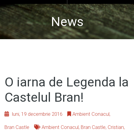
News
O iarna de Legenda la
Castelul Bran!
luni, 19 decembrie 2016
Ambient Conacul
,
Bran Castle
Ambient Conacul
,
Bran Castle
,
Cristian
,