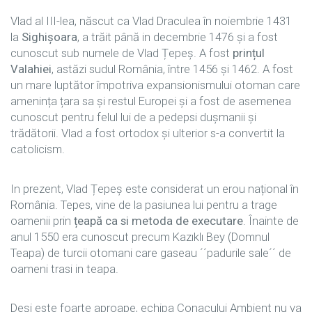
Vlad al III-lea, născut ca Vlad Draculea în noiembrie 1431
la
Sighișoara
, a trăit până in decembrie 1476 și a fost
cunoscut sub numele de Vlad Țepeș. A fost
prințul
Valahiei
, astăzi sudul România, între 1456 și 1462. A fost
un mare luptător împotriva expansionismului otoman care
amenința țara sa și restul Europei și a fost de asemenea
cunoscut pentru felul lui de a pedepsi dușmanii și
trădătorii. Vlad a fost ortodox și ulterior s-a convertit la
catolicism.
In prezent, Vlad Țepeș este considerat un erou național în
România. Tepes, vine de la pasiunea lui pentru a trage
oamenii prin
țeapă ca si metoda de executare
. Înainte de
anul 1550 era cunoscut precum Kazıklı Bey (Domnul
Teapa) de turcii otomani care gaseau ´´padurile sale´´ de
oameni trasi in teapa.
Deși este foarte aproape, echipa Conacului Ambient nu va