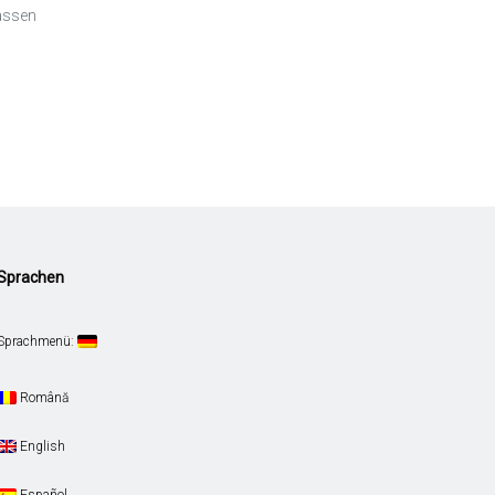
lassen
Sprachen
Sprachmenü:
Română
English
Español