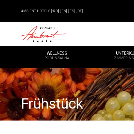
AMBIENT HOTELS
[:RO]
[:EN]
[:ES]
[:DE]
WELLNESS
UNTERKU
POOL & SAUNA
ZIMMER & S
Frühstück