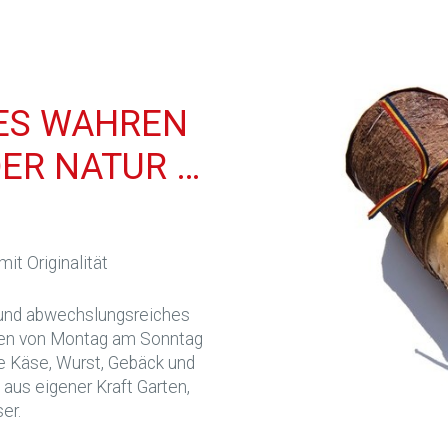
LES WAHREN
DER NATUR …
it Originalität
 und abwechslungsreiches
den von Montag am Sonntag
le Käse, Wurst, Gebäck und
s eigener Kraft Garten,
er.