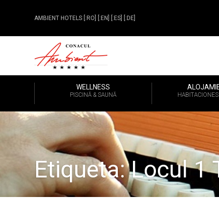
AMBIENT HOTELS
[:RO]
[:EN]
[:ES]
[:DE]
WELLNESS
ALOJAMI
PISCINĂ & SAUNĂ
HABITACIONES 
Etiqueta:
Locul 1