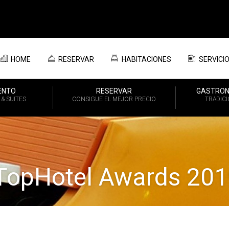
HOME
RESERVAR
HABITACIONES
SERVICI
ENTO
RESERVAR
GASTRON
& SUITES
CONSIGUE EL MEJOR PRECIO
TRADIC
 TopHotel Awards 20