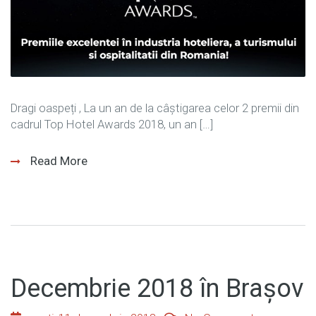
Dragi oaspeți , La un an de la câștigarea celor 2 premii din
cadrul Top Hotel Awards 2018, un an […]
Read More
Decembrie 2018 în Brașov