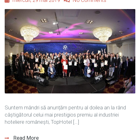
miercuri, 29 mai 2019
No Comments
Suntem mândri să anunțăm pentru al doilea an la rând
câștigătorul celui mai prestigios premiu al industriei
hoteliere românești, TopHotel […]
Read More