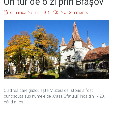
Un tur de o zi prin Brașov
duminică, 27 mai 2018
No Comments
Clădirea care găzduiește Muzeul de Istorie a fost
cunoscută sub numele de „Casa Sfatului“ încă din 1420,
când a fost […]