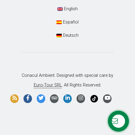
English
Español
Deutsch
Conacul Ambient. Designed with special care by
Euro-Tour SRL
. All Rights Reserved.
Folosim cookie-uri pentru a vă oferi cea mai bună experiență pe
site-ul nostru.
Puteți afla mai multe despre cookie-urile pe care le folosim sau
le puteți dezactiva în
setări
.
Contact
Accept
Refuza
receptie