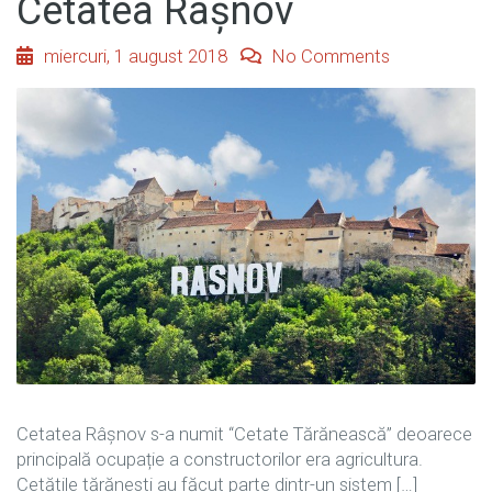
Cetatea Râșnov
miercuri, 1 august 2018
No Comments
Cetatea Râșnov s-a numit “Cetate Tărănească” deoarece
principală ocupație a constructorilor era agricultura.
Cetătile tărănesti au făcut parte dintr-un sistem […]