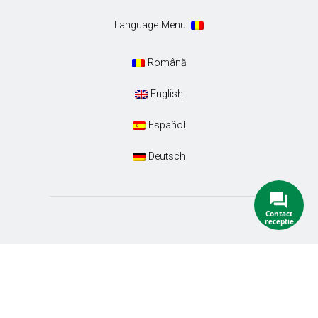
Language Menu:
Română
English
Español
Deutsch
Conacul Ambient. Designed with special care by
Euro-Tour SRL
. All Rights Reserved.